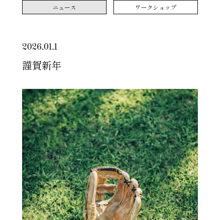
ニュース
ワークショップ
グラブを磨く
お取り扱い店舗
2026.01.1
自分で磨く
謹賀新年
磨きを依頼する