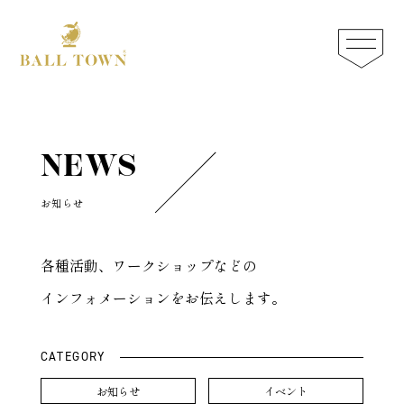
NEWS
商品一覧
BALL TOWNについて
お知らせ
汚れを落とす
会社概要
各種活動、ワークショップなどの
保湿する
インフォメーションをお伝えします。
お知らせ
保革する
CATEGORY
スペシャルケア
お知らせ
イベント
お問い合わせ