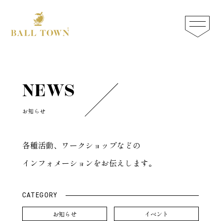
NEWS
商品一覧
BALL TOWNについて
お知らせ
汚れを落とす
会社概要
各種活動、ワークショップなどの
保湿する
インフォメーションをお伝えします。
お知らせ
保革する
CATEGORY
スペシャルケア
お知らせ
イベント
お問い合わせ